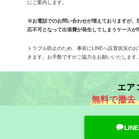
にご案内します。
※お電話でのお問い合わせが増えておりますが、現地
応不可となって出張費が発生してしまうケースが
トラブル防止のため、事前にLINEへ設置状況の
きます。お手数ですがご協力をお願いいたします
エア
無料で撤去
LI