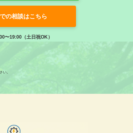
での相談はこちら
00〜19:00（土日祝OK）
さい。