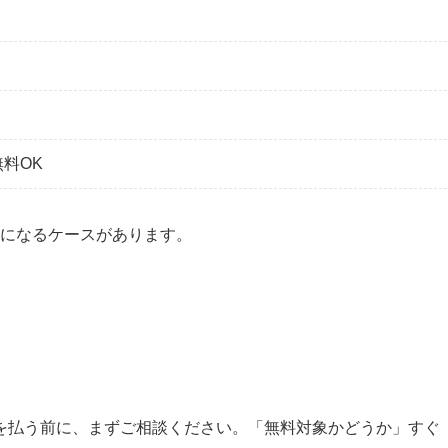
料OK
になるケースがあります。
を払う前に、まずご相談ください。「無料対象かどうか」すぐ