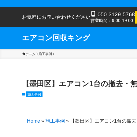
050-3129-5768
お気軽にお問い合わせください
営業時間：9:00-19:00
エアコン回収キング
施工事例
ホーム
【墨田区】エアコン1台の撤去・
施工事例
Home
»
施工事例
»
【墨田区】エアコン1台の撤去