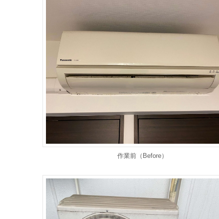
作業前（Before）