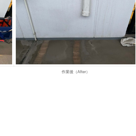
作業後（After）