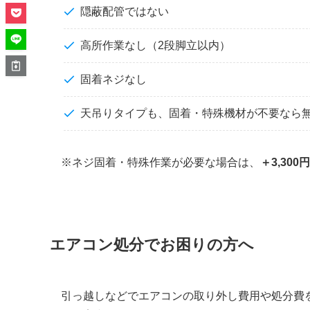
隠蔽配管ではない
高所作業なし（2段脚立以内）
固着ネジなし
天吊りタイプも、固着・特殊機材が不要なら無
※ネジ固着・特殊作業が必要な場合は、
＋3,300円
エアコン処分でお困りの方へ
引っ越しなどでエアコンの取り外し費用や処分費