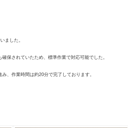
行いました。
も確保されていたため、標準作業で対応可能でした。
進み、作業時間は約20分で完了しております。