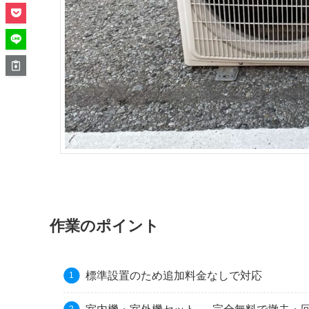
作業のポイント
標準設置のため追加料金なしで対応