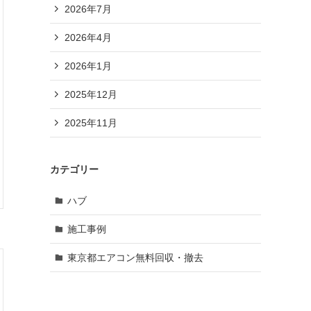
2026年7月
2026年4月
2026年1月
2025年12月
2025年11月
カテゴリー
ハブ
施工事例
東京都エアコン無料回収・撤去