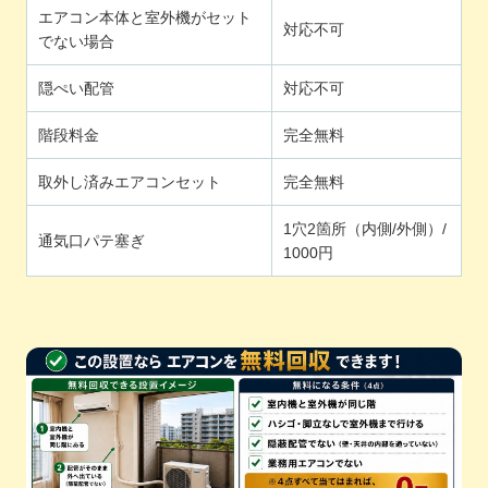
エアコン本体と室外機がセット
対応不可
でない場合
隠ぺい配管
対応不可
階段料金
完全無料
取外し済みエアコンセット
完全無料
1穴2箇所（内側/外側）/
通気口パテ塞ぎ
1000円